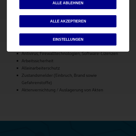
ALLE ABLEHNEN
Dabei untersuchen wir speziell die folgenden Punkte
ALLE AKZEPTIEREN
Zugangs- und Zeiterfassung
Daten- und Kommunikationsnetze
Videoüberwachung
EINSTELLUNGEN
Rechnersysteme, Software, Sicherheit
Antivirus, Firewalltechnologien, Software-Lizenzen
Arbeitssicherheit
Alleinarbeiterschutz
Zustandsmelder (Einbruch, Brand sowie
Gefahrenstoffe)
Aktenvernichtung / Auslagerung von Akten