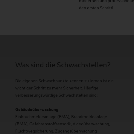
modernen und professionelle
den ersten Schritt!
Was sind die Schwachstellen?
Die eigenen Schwachpunkte kennen zu lernen ist ein
wichtiger Schritt zu mehr Sicherheit. Häufige
verbesserungswürdige Schwachstellen sind:
Gebäudeüberwachung
Einbruchmeldeanlage (EMA), Brandmeldeanlage
(BMA), Gefahrenstoffsensorik, Videoüberwachung,
Fluchtwegsicherung, Zugangsüberwachung