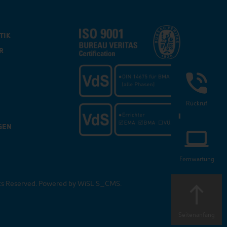
TIK
R
Rückruf
GEN
Fernwartung
ts Reserved. Powered by
WiSL S_CMS
.
Seitenanfang