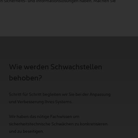
n Sicherheits- und Informationslösungen haben. Machen Sie
Wie werden Schwachstellen
behoben?
Schritt für Schritt begleiten wir Sie bei der Anpassung
und Verbesserung Ihres Systems.
Wir haben das nötige Fachwissen um
sicherheitstechnische Schwächen zu konkretisieren
und zu beseitigen.