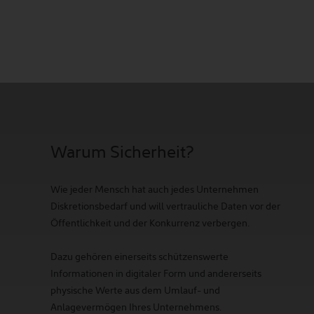
Warum Sicherheit?
Wie jeder Mensch hat auch jedes Unternehmen
Diskretionsbedarf und will vertrauliche Daten vor der
Öffentlichkeit und der Konkurrenz verbergen.
Dazu gehören einerseits schützenswerte
Informationen in digitaler Form und andererseits
physische Werte aus dem Umlauf- und
Anlagevermögen Ihres Unternehmens.