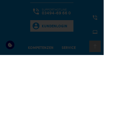
SUPPORTHOTLINE
03494-69 66 0
KUNDENLOGIN
KOMPETENZEN
SERVICE
ÜBER UNS
KONTAKT
UNTERNEHMENSPOLITIK
ANFRAGEFORMULAR
ANFAHRT
IMPRESSUM
DATENSCHUTZ
AGB
COOKIE-EINSTELLUNGEN